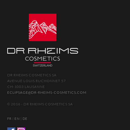
DR RHEIMS COSMETICS SA
AVENUE LOUIS RUCHONNET 57
CH-1003 LAUSANNE
ECLIPSAGE@DR-RHEIMS-COSMETICS.COM
© 2016 - DR RHEIMS COSMETICS SA
|
|
FR
EN
DE